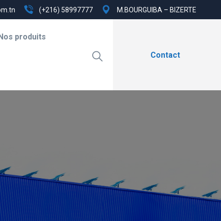
om.tn
(+216) 58997777
M.BOURGUIBA – BIZERTE
Nos produits
Contact