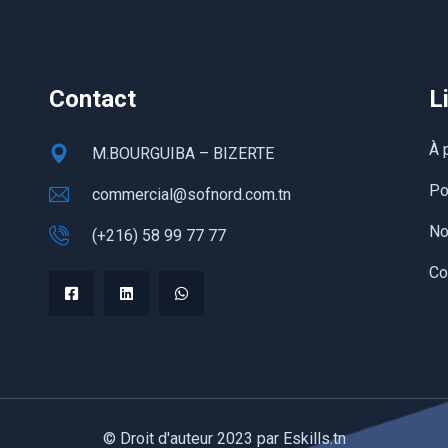
Contact
L
À 
M.BOURGUIBA – BIZERTE
Po
commercial@sofnord.com.tn
No
(+216) 58 99 77 77
Co
© Droit d'auteur 2023 par
Eskills.tn