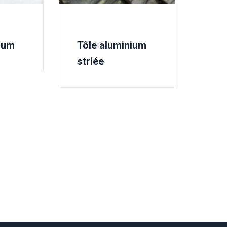
ium
Tôle aluminium
striée